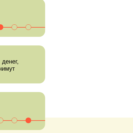
 денег,
тнимут