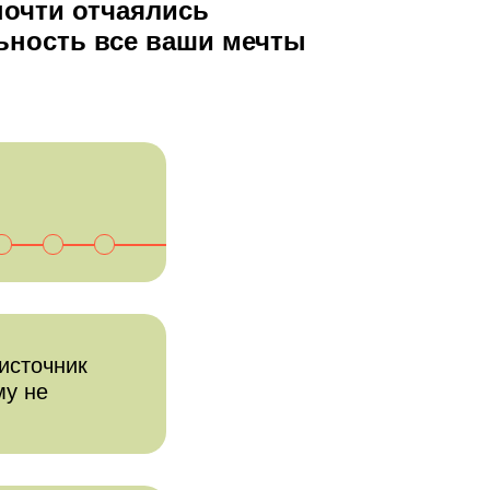
 почти отчаялись
ьность все ваши мечты
источник
му не