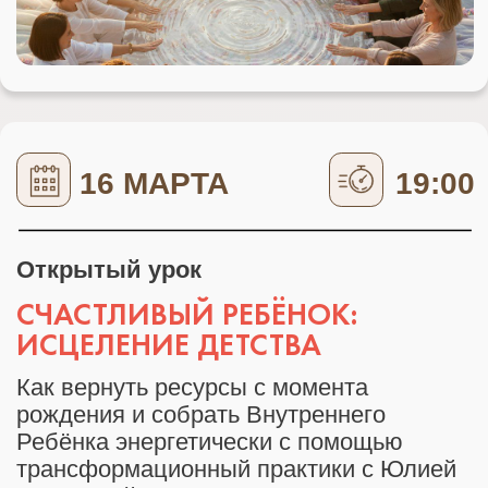
КНИЖНЫЙ КЛУБ: ЧИТАЙТЕ
КНИГАМИ СЕБЯ И ЖИЗНЬ
Эрик Берн: Игры в которые играют люди.
Поглаживания как базовый принцип
жизни человека и коммуникации
с другими людьми
19:00
19 МАРТА
Урок-практикум
ЭНЕРГЕТИЧЕСКАЯ МОЛИТВА:
ЭФФЕКТ ПРАЙМИНГА