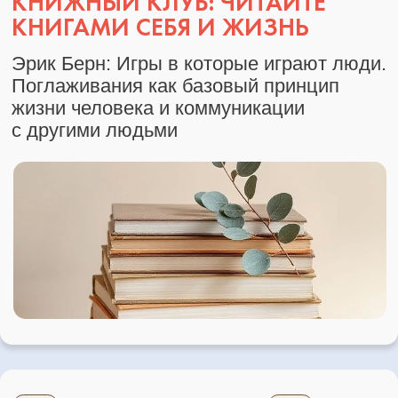
Посмотрите на понятие энергии как
на профессиональный инструмент
и узнаете, как вы можете
её дополнительно
получать через тело,
ритм, мышление, среду и духовную опору
Проживёте усиление потока через
поддерживающую встречу, круг Рейки
и прайминг:
почувствуете разницу между
индивидуальной работой и коллективным
полем, которое усиливает энергию
и состояние
Углубите понимание внутренних
процессов через тему детства и работу
с мышлением:
увидите, как личные
сценарии влияют на проявленность,
здоровье и результаты в практике