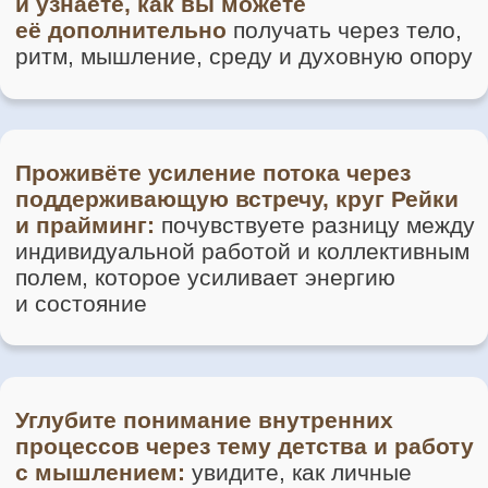
«В Клубе «Менталика» вы
обретёте
уверенность в своём пути, поддержку
и вдохновение
: сможете решать свои
запросы, получать разборы,
обмениваться опытом, сохранять
внутреннее и физическое здоровье,
развивать привычку к практике,
находить новых подруг и друзей.
Здесь вы будете расти среди