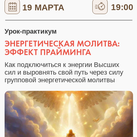
Расширите профессиональное
видение через мастермайнд и разбор
слепых зон:
получите объёмный взгляд
на свою практику и увидите новые
решения там, где раньше было
ощущение тупика
Познакомитесь с форматом
Книжного клуба и научитесь читать
книги как инструмент самопознания
и изменения жизненных сценариев