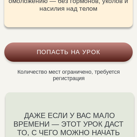
влияют на молодость, сияние
и красоту изнутри
[ 02 ]
Как женская энергия влияет
на внешность, психику
и гормональный фон
[ 03 ]
Почему стресс, обиды
и режим «надо» запускают
процессы старения
[ 04 ]
Как включить процессы
восстановления в теле и коже