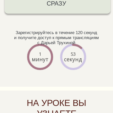
через энергию
[ 05 ]
Примите ПРАКТИКУ
«Омоложение Рейки Платина»
для зарядки любого предмета
энергией красоты
ЗАРЕГИСТРИРОВАТЬСЯ