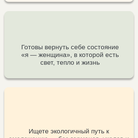
СРАЗУ
Зарегистрируйтесь в течение 120 секунд
и получите доступ к прямым трансляциям
с Дарьей Трухиной
1
53
минут
секунд
НА УРОКЕ ВЫ
УЗНАЕТЕ
[ 01 ]
3 неочевидных секрета, которые