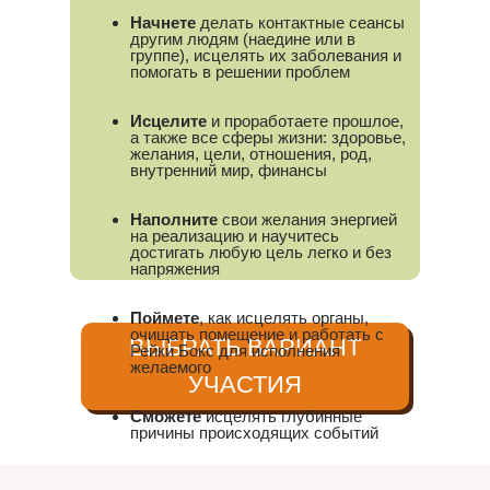
Начнете
делать контактные сеансы
другим людям (наедине или в
группе), исцелять их заболевания и
помогать в решении проблем
Исцелите
и проработаете прошлое,
а также все сферы жизни: здоровье,
желания, цели, отношения, род,
внутренний мир, финансы
Наполните
свои желания энергией
на реализацию и научитесь
достигать любую цель легко и без
напряжения
Поймете
, как исцелять органы,
очищать помещение и работать с
ВЫБРАТЬ ВАРИАНТ
Рейки Бокс для исполнения
желаемого
УЧАСТИЯ
Сможете
исцелять глубинные
причины происходящих событий