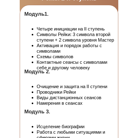
Сможете
очищать и заряжать
пространство, в котором живете
Модуль1.
Получите
дополнительные техники,
которые усилят ваши практики и
Четыре инициации на II ступень
помогут получать желаемое в более
короткий срок
Символы Рейки: 3 символа второй
ступени + 2 символа уровня Мастер
Активация и порядок работы с
символами
Схемы символов
Контактные сеансы с символами
себе и другому человеку
Модуль 2.
Очищение и защита на ІI ступени
Проводники Рейки
Виды дистанционных сеансов
Намерения в сеансах
Модуль 3.
Исцеление биографии
Работа с любыми ситуациями и
сферами жизни