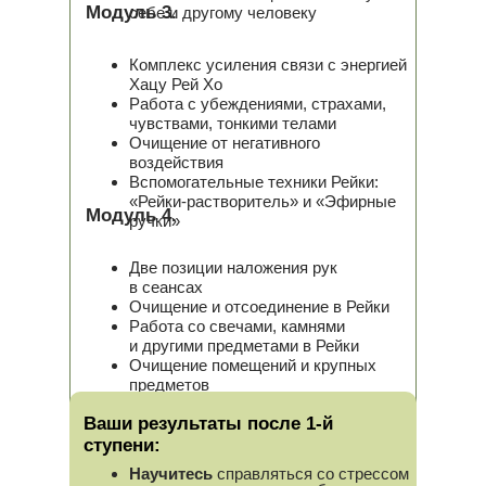
Модуль 3.
себе и другому человеку
Комплекс усиления связи с энергией
Хацу Рей Хо
Работа с убеждениями, страхами,
чувствами, тонкими телами
Очищение от негативного
воздействия
Вспомогательные техники Рейки:
«Рейки-растворитель» и «Эфирные
Модуль 4.
ручки»
Две позиции наложения рук
в сеансах
Очищение и отсоединение в Рейки
Работа со свечами, камнями
и другими предметами в Рейки
Очищение помещений и крупных
предметов
Уникальные техники Вильяма Ли
Ваши результаты после 1-й
Рэнда
ступени:
Научитесь
справляться со стрессом