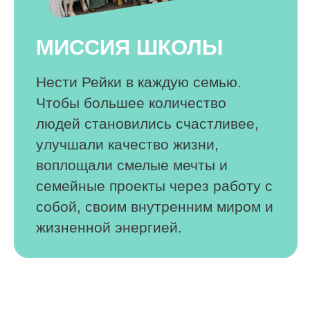
Это раскрытие навыков коммуникации и
публичных выступлений, общение с
Учителем и пребывание в ресурсном поле
команды проекта.
Вы сможете развить свой потенциал со
мной как с Мастером, вырасти в практиках,
раскрыть внутреннюю любовь к себе и к
другим людям.
Помощь другим людям.
Реализация как учителя
Вы можете реализовать истинную любовь к
Рейки и передавать накопленные знания,
делиться опытом, быть полезным и
помогать расти другим каждый день. Вы
будете вносить вклад в результаты и
победы учеников.
Новая профессия — наставник