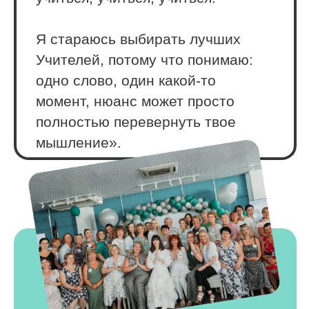
Мастера Учителя, но и почувствовать себя в
этой роли, стать учителем.
По окончании стажировки, которая длится 7
месяцев, вы получите инициации на 3,4
ступень Традиционного Рейки. А это уже
уровень Мастера, который открывает новые
вибрации, даёт другие результаты, приводит
к качественным изменениям в жизни.
Стоимость обучения на Мастера — 120 000
₽. Вы же пройдёте эту программу бесплатно
за 2 недели.
Постоянное развитие в
атмосфере единомышленников
Приобретение новых навыков и умений для
развития себя как целителя и учителя.
Возможность быть в поле развития, в
окружении опытных наставников и своего
учителя, постоянно стремящихся к росту.