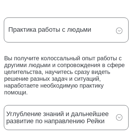
Овладеете инструментами построения
наиболее эффективного пути ученика в
программе, сумеете ставить цели и задачи,
контролировать, направлять, мотивировать
и помогать справиться с трудностями в
обучении. Овладеете техниками и
приемами, позволяющими растопить лед и
вовлечь всех учеников в обучении и дойти
до результатов.
Миссия улучшения
качества жизни людей
Можете сделать вклад в глобальную
миссию помощи людям по улучшению их
жизни, реализовать свое призвание. Вы
будете причастной к положительным
изменениям в жизни людей — это
возможность помогать людям, нести
полезность миру и делать благое дело.