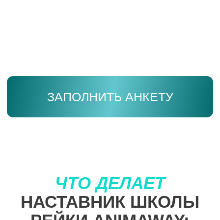
•
•
•
•
•
•
•
•
•