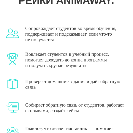
КОГО МЫ ЖДЁМ
Сопровождает студентов во время обучения,
поддерживает и подсказывает, если что-то
НА СТАЖИРОВКУ
не получается
•
Вы имеете I и II ступень в Рейки
•
Вы прошли обучение в тренинге
Вовлекает студентов в учебный процесс,
помогает доходить до конца программы
«Рейки для жизни» и успешно
и получать крутые результаты
сдали экзамены
•
Вы уже активно практикуете на
себе, помогаете близким или
Проверяет домашние задания и даёт обратную
•
другим людям
связь
Вы можете грамотно и ясно
•
выражать свои мысли
Вы организованны и
Собирает обратную связь от студентов, работает
с отзывами, создаёт кейсы
ответственны
Главное, что делает наставник — помогает