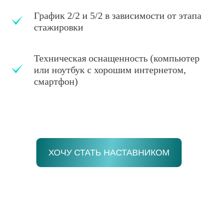
собой, своим внутренним миром и
График 2/2 и 5/2 в зависимости от этапа
жизненной энергией.
стажировки
Техническая оснащенность (компьютер
или ноутбук с хорошим интернетом,
смартфон)
Практика работы с людьми
Вы получите колоссальный опыт работы с
другими людьми и сопровождения в сфере
целительства, научитесь сразу видеть
ХОЧУ СТАТЬ НАСТАВНИКОМ
решение разных задач и ситуаций,
наработаете необходимую практику
помощи.
Углубление знаний и дальнейшее
развитие по направлению Рейки