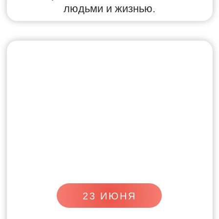
алгоритмов:
как выстраивать
сеансы, с какими запросами
работать и в какой
последовательности применять
практики
Вы чувствуете
спад энергии,
потока или доверия
к Рейки
после обучения
Вам не хватает
контакта
с Учителем, обратной связи
и поддержки
в реальных
вопросах практики