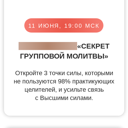
18–21 ИЮНЯ
ОТКРЫТЫЕ УРОКИ
КНИЖНОГО КЛУБА
«ИГРЫ, РОЛИ И
СЦЕНАРИИ»
За 4 дня разберите ключевые идеи
книги Эрика Берна «Игры,
в которые играют люди», чтобы
увидеть скрытые сценарии
в общении и начать иначе
выстраивать отношения с собой,
людьми и жизнью.