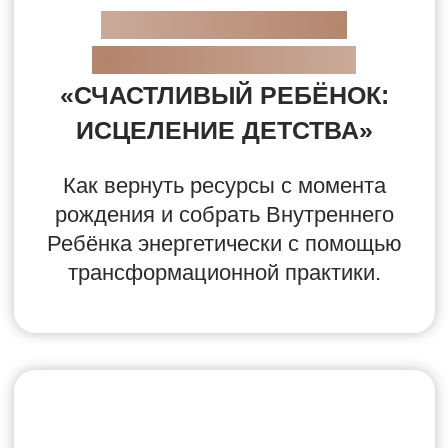
Вам не хватает
единомышленников
и людей, которые верят в вас
и в то, что вы делаете
Настоящая практика Рейки
начинается
не на обучении,
а после него.
Базовые курсы дают
техники, инициации и первый
опыт, но на этом путь целителя
только начинается.
Если после обучения человек
остаётся один, перестаёт быть
в контакте с Учителем,