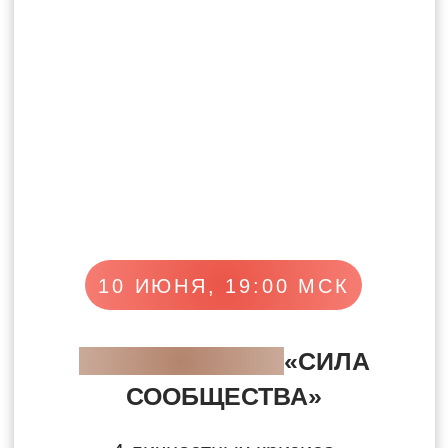
ГРУППОВОЙ МОЛИТВЫ»
Откройте 3 точки силы, которыми
не пользуются 98% практикующих
целителей, и усильте связь
с Высшими силами.
16 ИЮНЯ