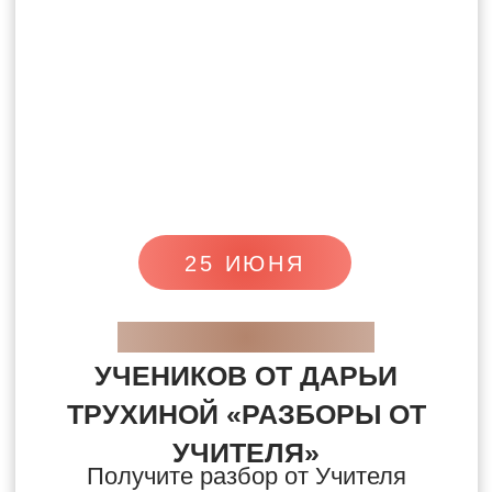
не получает обратную связь,
перестает регулярно
практиковать и не находится
среди единомышленников,
практика постепенно угасает
и желаемых результатов
целитель не достигает.
Клуб «Менталика»
создан как
пространство, где практика
становится глубже, понятнее
и устойчивее через
поле
Учителя, сообщество,
разборы и живой опыт других
целителей.
Дарья Трухина, основатель
школы Animaway