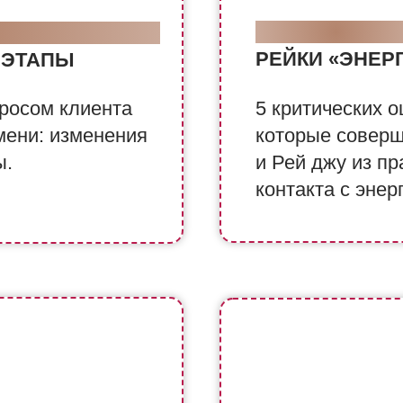
МАСТЕР-КЛА
ОННАЯ СЕССИЯ
РЕЙКИ «ЭНЕР
 ЭТАПЫ
просом клиента
5 критических о
мени: изменения
которые соверш
ы.
и Рей джу из пр
контакта с энер