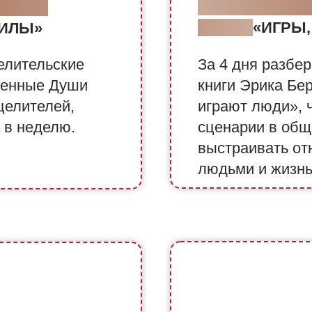
ОТКРЫТЫЕ У
ЕСТВО
КЛУБА
«ИГРЫ,
ИЛЫ»
елительские
За 4 дня разбе
венные Души
книги Эрика Бе
целителей,
играют люди», 
а в неделю.
сценарии в общ
выстраивать от
людьми и жизн