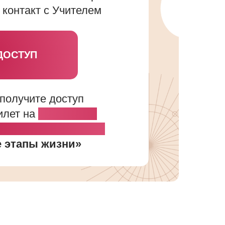
 контакт с Учителем
ДОСТУП
 получите доступ
илет на
групповую
с Дарьей Трухиной
 этапы жизни»