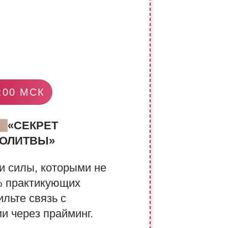
:00 МСК
СС
«СЕКРЕТ
МОЛИТВЫ»
ки силы, которыми не
% практикующих
ильте связь с
 через прайминг.