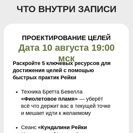
ДОСТИЖЕНИЕ ЦЕЛЕЙ
Дата 11 августа 19:00
мск
3 энергетических ключа, которые
помогут приблизиться к достижению
целей без сопротивления
Сеанс
«Кундалини Рейки
Миллениум (Ультима) Стрела
матери Земли»
— глубокое
очищение от блоков которые
держат вас в текущей точке