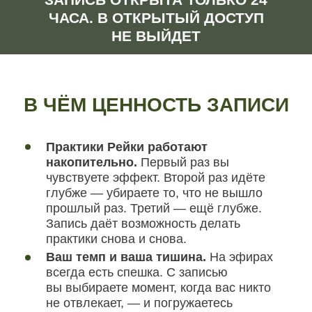
Ваш темп и ваша тишина.
На эфирах
всегда есть спешка. С записью
вы выбираете момент, когда вас никто
не отвлекает, — и погружаетесь
полностью. Эффект глубже
Инструмент на любой случай.
Цель
застряла — включите урок. Деньги
перестали приходить — сделайте
практику. Нужна перезагрузка —
откройте запись. Всё это в течение
месяца
Закрытый материал.
Эта запись не
выйдет в открытый доступ. Только
для участников этого потока и только
сейчас
ПОЛУЧИТЬ ЗАПИСЬ ЗА 990 ₽
ЧТО ВНУТРИ ЗАПИСИ