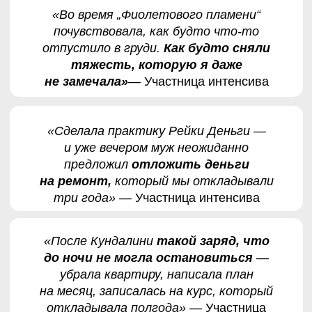
4 900₽
990₽
ЗАБЕРИТЕ ЗАПИСЬ
ПРЯМО СЕЙЧАС
Через 24 часа доступ к записи
закроется навсегда.
В открытый доступ она не выйдет —
это закрытый материал только для
участников этого потока
ПОЛУЧИТЬ ЗАПИСЬ ЗА 990 ₽
4 900 ₽ → 990 ₽.