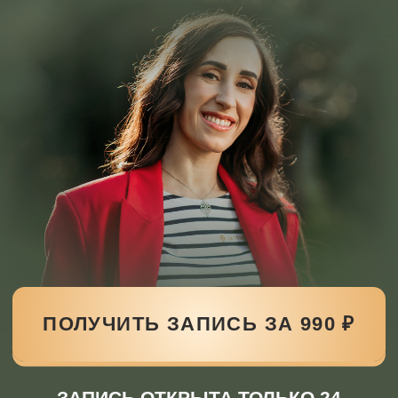
ПОЛУЧИТЬ ЗАПИСЬ ЗА 990 ₽
ЗАПИСЬ ОТКРЫТА ТОЛЬКО 24
ЧАСА. В ОТКРЫТЫЙ ДОСТУП
НЕ ВЫЙДЕТ
В ЧЁМ ЦЕННОСТЬ ЗАПИСИ
Практики Рейки работают
накопительно.
Первый раз вы
чувствуете эффект. Второй раз идёте
глубже — убираете то, что не вышло
прошлый раз. Третий — ещё глубже.
Запись даёт возможность делать
практики снова и снова.