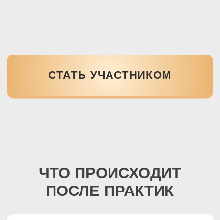
Получите сразу
— ссылка на запись
придёт сразу после оплаты. Доступ
открывается моментально
Смотрите 1 месяц
— 30 дней, чтобы
смотреть и пересматривать 2 урока сколько
угодно раз
Закрытый материал
— запись не
выйдет в открытый доступ. Только
для участников этого потока