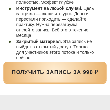
ПРОЕКТИРОВАНИЕ ЦЕЛЕЙ
Дата 10 августа 19:00
мск
Раскройте 5 ключевых ресурсов для
достижения целей с помощью
быстрых практик Рейки
Техника Бретта Бевелла
«Фиолетовое пламя»
— уберёт
всё что держит вас в текущей точке
и мешает идти к желаемому
Сеанс
«Кундалини Рейки
Миллениум (Ультима)»
—
активирует базовую энергию жизни,
которая переводит желания
в действия и даёт внутреннюю
«тягу» к цели
Сеанс
«Рейки Деньги 2.0»
— мягко
уберёт страхи, ограничивающие
установки и родовые программы,
которые не пускают деньги выше
привычного уровня