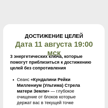
ЧТО ПРОИСХОДИТ
ПОСЛЕ ПРАКТИК
«Во время „Фиолетового пламени“
почувствовала, как будто что-то
отпустило в груди.
Как будто сняли
тяжесть, которую я даже
не замечала»
— Участница интенсива
«Сделала практику Рейки Деньги —
и уже вечером муж неожиданно
предложил
отложить деньги
на ремонт,
который мы откладывали
три года» —
Участница интенсива
«После Кундалини
такой заряд, что