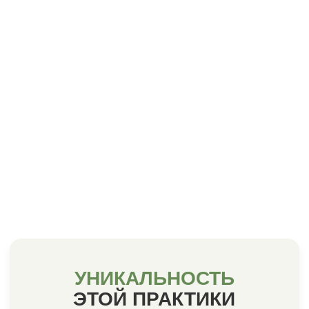
ПРАКТИКУ ПРОВЕДУ
Я —
ДАРЬЯ ТРУХИНА
Психолог- консультант
Телесно-ориентированный терапевт
Мастер Рейки
Педагог
С 2019 года обучаю методу Рейки
8 000+ учеников из 20 стран мира
Методолог и автор более 20 программ
Основатель школы Рейки Animaway
Мама и жена