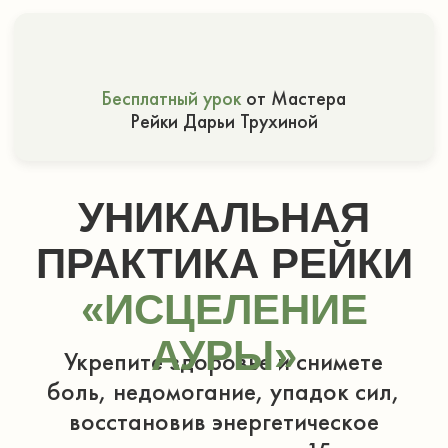
Бесплатный урок
от Мастера
Рейки Дарьи Трухиной
УНИКАЛЬНАЯ
ПРАКТИКА РЕЙКИ
«ИСЦЕЛЕНИЕ
АУРЫ»
Укрепите здоровье и снимете
боль, недомогание, упадок сил,
восстановив энергетическое
поле одним сеансом за 15 минут
Это не просто практика
«на расслабление». Вы освоите одну
из уникальных технологий моего
Учителя — Вильяма Ли Рэнда - Мастера
Рейки из США