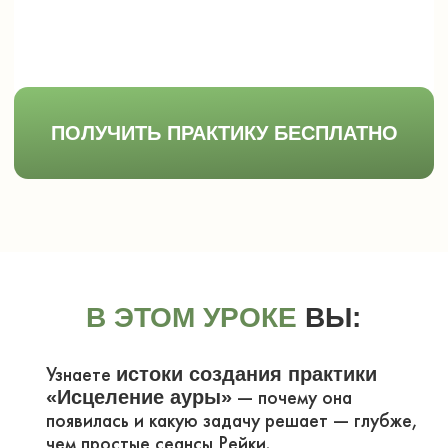
Узнаете
истоки создания практики
— почему она
«Исцеление ауры»
появилась и какую задачу решает — глубже,
чем простые сеансы Рейки.
Поймете
— я объясню,
принцип работы
как энергия Рейки может направляться
не в тело, а в тонкую энергетическую
оболочку вокруг него —
.
ауру
Получите
6 рекомендаций
чтобы
для правильного выполнения,
практика давала быстрый, ощутимый
и безопасный эффект.
Сделаете практику вместе
— выполните «Исцеление
со мной
ауры» шаг за шагом —
в сопровождении.