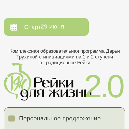
29 июня
Старт:
Комплексная образовательная программа Дарьи
Трухиной с инициациями на 1 и 2 ступени
в Традиционное Рейки
2.0
Персональное предложение
Действует только 12 часов
Скидка 30% + ПОДАРОК*
1
1
1
1
2
:
5
5
0
9
9
0
:
4
4
5
2
3
2
0
0
5
3
2