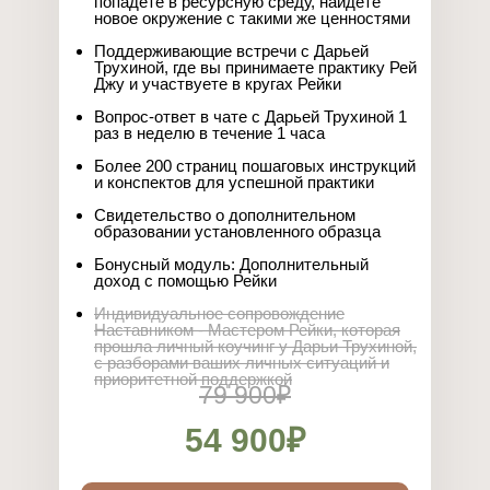
попадете в ресурсную среду, найдете
новое окружение с такими же ценностями
Поддерживающие встречи с Дарьей
Трухиной, где вы принимаете практику Рей
Джу и участвуете в кругах Рейки
Вопрос-ответ в чате с Дарьей Трухиной 1
раз в неделю в течение 1 часа
Более 200 страниц пошаговых инструкций
и конспектов для успешной практики
Свидетельство о дополнительном
образовании установленного образца
Бонусный модуль: Дополнительный
доход с помощью Рейки
Индивидуальное сопровождение
Наставником - Мастером Рейки, которая
прошла личный коучинг у Дарьи Трухиной,
с разборами ваших личных ситуаций и
приоритетной поддержкой
79 900₽
54 900₽