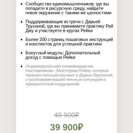
Сообщество единомышленников, где вы
попадете в ресурсную среду, найдете
новое окружение с такими же ценностями
Поддерживающие встречи с Дарьей
Трухиной, где вы принимаете практику Рей
Джу и участвуете в кругах Рейки
Более 200 страниц пошаговых инструкций
и конспектов для успешной практики
Бонусный модуль: Дополнительный
доход с помощью Рейки
Индивидуальное сопровождение
Наставником - Мастером Рейки, которая
прошла личный коучинг у Дарьи Трухиной,
с разборами ваших личных ситуаций и
приоритетной поддержкой
49 900₽
39 900₽